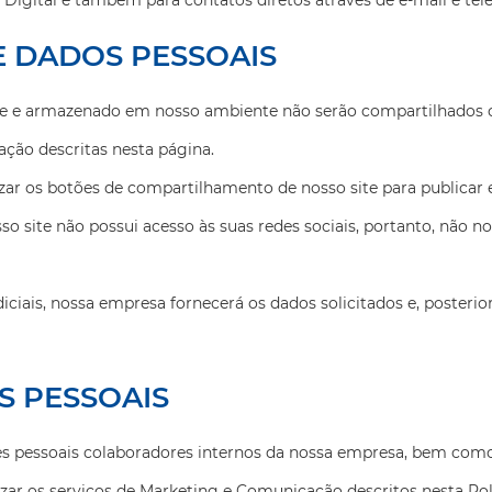
Digital e também para contatos diretos através de e-mail e te
Utilizaremos seus dados
Privacidade
exclusivamente para
Utilizaremos seus dados
comunicações da nossa
exclusivamente para
 DADOS PESSOAIS
empresa.
comunicações da nossa
empresa.
te e armazenado em nosso ambiente não serão compartilhados c
ção descritas nesta página.
Pular
izar os botões de compartilhamento de nosso site para publicar 
Pular
so site não possui acesso às suas redes sociais, portanto, não 
FECHAR
FECHAR
iciais, nossa empresa fornecerá os dados solicitados e, posterio
S PESSOAIS
ões pessoais colaboradores internos da nossa empresa, bem como
zar os serviços de Marketing e Comunicação descritos nesta Polí