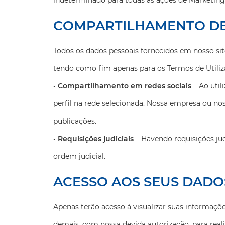
indeterminado para todas as ações de Marketing 
COMPARTILHAMENTO DE
Todos os dados pessoais fornecidos em nosso si
tendo como fim apenas para os Termos de Utiliza
• Compartilhamento em redes sociais
– Ao util
perfil na rede selecionada. Nossa empresa ou nos
publicações.
• Requisições judiciais
– Havendo requisições jud
ordem judicial.
ACESSO AOS SEUS DADO
Apenas terão acesso à visualizar suas informaç
demais, com nossa devida autorização, para reali