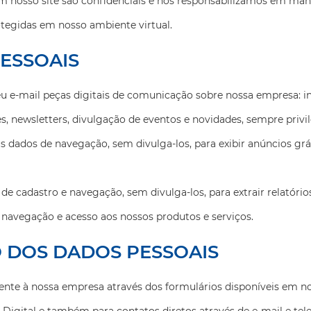
m nosso site são confidenciais e nos responsabilizamos em mantê
tegidas em nosso ambiente virtual.
Cadastre-
ESSOAIS
Cadastre-
se
se
u e-mail peças digitais de comunicação sobre nossa empresa: in
Para ver este
 newsletters, divulgação de eventos e novidades, sempre privil
Antes de acessar, fale
conteúdo e receber
novidades por e-mail,
um pouco mais sobre
preencha o formulário
você!
s dados de navegação, sem divulga-los, para exibir anúncios grá
abaixo:
e cadastro e navegação, sem divulga-los, para extrair relatórios
 navegação e acesso aos nossos produtos e serviços.
O DOS DADOS PESSOAIS
Ao informar meus dados
nte à nossa empresa através dos formulários disponíveis em nos
concordo com
Política de
Ao informar meus dados
Privacidade
concordo com
Política de