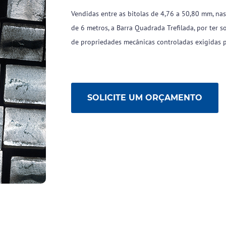
novidades por e-mail,
um pouco mais sobre
preencha o formulário
você!
Vendidas entre as bitolas de 4,76 a 50,80 mm, n
abaixo:
de 6 metros, a Barra Quadrada Trefilada, por ter 
de propriedades mecânicas controladas exigidas p
SOLICITE UM ORÇAMENTO
Ao informar meus dados
concordo com
Política de
Ao informar meus dados
Privacidade
concordo com
Política de
Utilizaremos seus dados
Privacidade
exclusivamente para
Utilizaremos seus dados
comunicações da nossa
exclusivamente para
empresa.
comunicações da nossa
empresa.
Pular
Pular