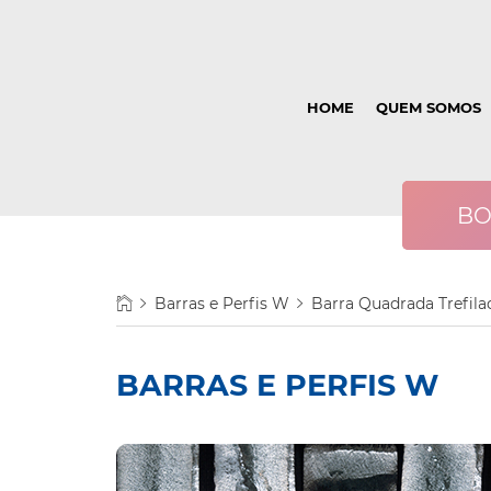
HOME
QUEM SOMOS
BO
Barras e Perfis W
Barra Quadrada Trefila
BOBINA DE
CHAPA
LAMINAÇÃO A FRIO
CANTONEIRA
FRIO
PERFI
BARRAS E PERFIS W