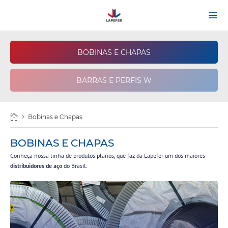
HOME
BOBINAS E CHAPAS
QUEM SOMOS
BARRAS E PERFIS W
PRODUTOS
 LAMINADA A
BOBINA DE
CH
BA
L W
LAMINAÇÃO A QUENTE
PERFIS I / U
QU
LA
SEGMENTOS
Bobinas e Chapas
DIFERENCIAIS
BOBINAS E CHAPAS
Conheça nossa linha de produtos planos, que faz da Lapefer um dos maiores
FALE CONOSCO
distribuidores de aço
do Brasil.
TRABALHE CONOSCO