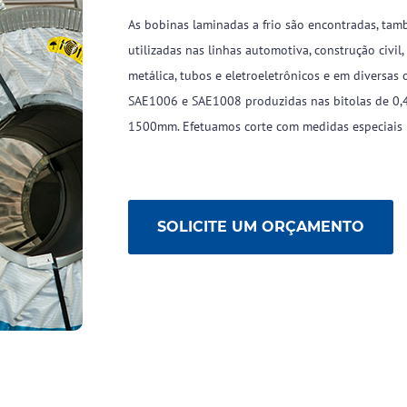
novidades por e-mail,
um pouco mais sobre
preencha o formulário
você!
As bobinas laminadas a frio são encontradas, tam
abaixo:
utilizadas nas linhas automotiva, construção civi
metálica, tubos e eletroeletrônicos e em diversas 
SAE1006 e SAE1008 produzidas nas bitolas de 0
1500mm. Efetuamos corte com medidas especiais 
Ao informar meus dados
concordo com
Política de
Ao informar meus dados
SOLICITE UM ORÇAMENTO
Privacidade
concordo com
Política de
Utilizaremos seus dados
Privacidade
exclusivamente para
Utilizaremos seus dados
comunicações da nossa
exclusivamente para
empresa.
comunicações da nossa
empresa.
Pular
Pular