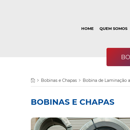
HOME
QUEM SOMOS
BO
Bobinas e Chapas
Bobina de Laminação a
BOBINA DE
CHAPA
LAMINAÇÃO A FRIO
CANTONEIRA
FRIO
PERFI
BOBINAS E CHAPAS