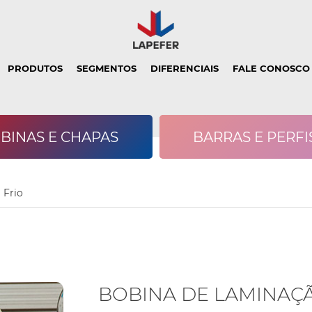
PRODUTOS
SEGMENTOS
DIFERENCIAIS
FALE CONOSCO
BINAS E CHAPAS
BARRAS E PERFI
 Frio
 LAMINADA A
BOBINA DE
CH
BA
L W
LAMINAÇÃO A QUENTE
PERFIS I / U
QU
LA
Cadastre-
Cadastre-
se
se
BOBINA DE LAMINAÇÃ
Para ver este
Antes de acessar, fale
conteúdo e receber