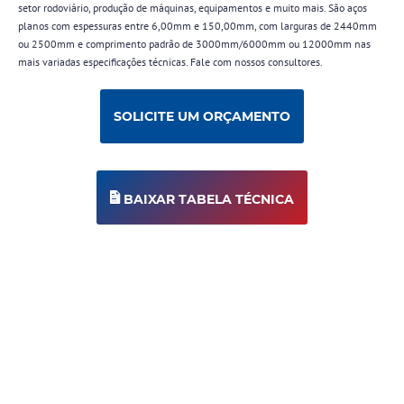
Utilizaremos seus
setor rodoviário, produção de máquinas, equipamentos e muito mais. São aços
Utilizaremos seus
dados
planos com espessuras entre 6,00mm e 150,00mm, com larguras de 2440mm
dados
exclusivamente
exclusivamente
para comunicações
ou 2500mm e comprimento padrão de 3000mm/6000mm ou 12000mm nas
para comunicações
da nossa empresa.
mais variadas especificações técnicas. Fale com nossos consultores.
da nossa empresa.
SOLICITE UM ORÇAMENTO
Pular
Pular
BAIXAR TABELA TÉCNICA
FECHAR
FECHAR