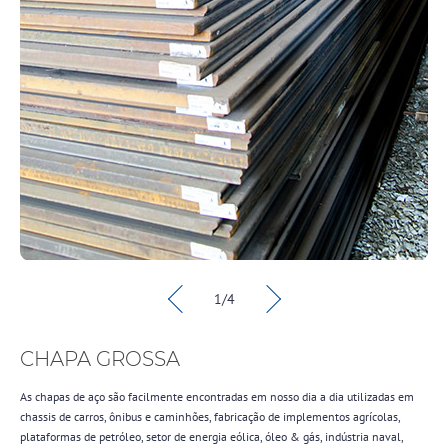
Cadastre-
Cadastre-
se
se
Para ver este
conteúdo e receber
Antes de acessar,
fale um pouco mais
novidades por e-
mail, preencha o
sobre você!
formulário abaixo:
1/4
CHAPA GROSSA
Ao informar meus
As chapas de aço são facilmente encontradas em nosso dia a dia utilizadas em
Ao informar meus
dados concordo
chassis de carros, ônibus e caminhões, fabricação de implementos agrícolas,
dados concordo
com
Política de
com
Política de
Privacidade
plataformas de petróleo, setor de energia eólica, óleo & gás, indústria naval,
Privacidade